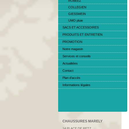
ROBEEZ
COLLEGIEN
GIESSWEIN
UMO pluie
SACS ET ACCESSOIRES
PRODUITS ET ENTRETIEN
PROMOTION
Notre magasin
Services et conseils
Actualitées
Contact
Plan d'accès
Informations légales
CHAUSSURES MARELY
14 PLACE DE RETZ