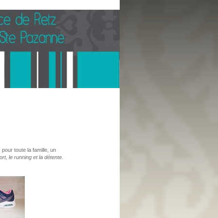
ur toute la famille, un
t, le running et la détente.