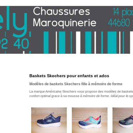
Baskets Skechers pour enfants et ados
Modèles de baskets Skechers fille à mémoire de forme
La marque Américaine Skechers vous propose des modèles de baskets po
confort optimal grace à sa mousse à
mémoire de forme. Idéal pour le spor