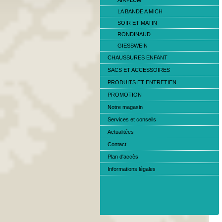
AIRPLUM
LA BANDE A MICH
SOIR ET MATIN
RONDINAUD
GIESSWEIN
CHAUSSURES ENFANT
SACS ET ACCESSOIRES
PRODUITS ET ENTRETIEN
PROMOTION
Notre magasin
Services et conseils
Actualitées
Contact
Plan d'accès
Informations légales