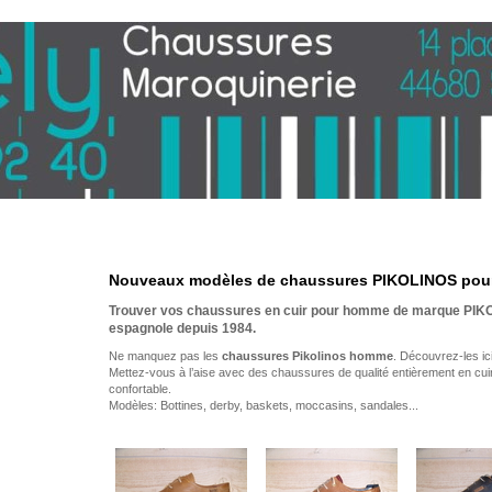
Nouveaux modèles de chaussures PIKOLINOS po
Trouver vos chaussures en cuir pour homme de marque PIKO
espagnole depuis 1984.
Ne manquez pas les
chaussures Pikolinos homme
. Découvrez-les ici
Mettez-vous à l’aise avec des chaussures de qualité entièrement en cuir
confortable.
Modèles: Bottines, derby, baskets, moccasins, sandales...