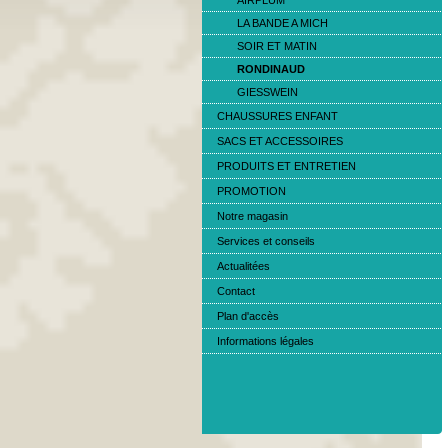
AIRPLUM
LA BANDE A MICH
SOIR ET MATIN
RONDINAUD
GIESSWEIN
CHAUSSURES ENFANT
SACS ET ACCESSOIRES
PRODUITS ET ENTRETIEN
PROMOTION
Notre magasin
Services et conseils
Actualitées
Contact
Plan d'accès
Informations légales