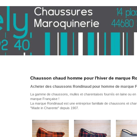
Chausson chaud homme pour l'hiver de marque R
Acheter des chaussons Rondinaud pour homme de marque F
La gamme de chaussons, mulles et charentaises fourrés en laine ou en
marque Française !
La marque Rondinaud est une entreprise familiale de chaussons et chare
"Made in Charente" depuis 1907.