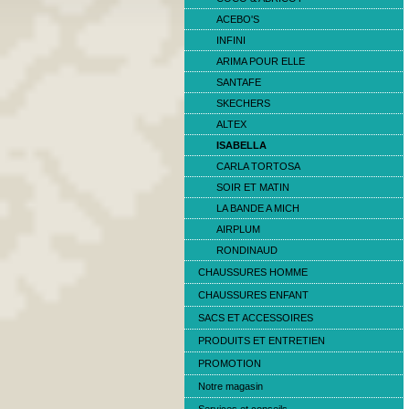
ACEBO'S
INFINI
ARIMA POUR ELLE
SANTAFE
SKECHERS
ALTEX
ISABELLA
CARLA TORTOSA
SOIR ET MATIN
LA BANDE A MICH
AIRPLUM
RONDINAUD
CHAUSSURES HOMME
CHAUSSURES ENFANT
SACS ET ACCESSOIRES
PRODUITS ET ENTRETIEN
PROMOTION
Notre magasin